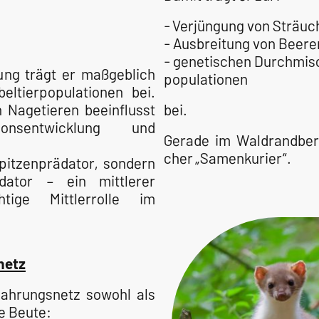
- Verjüngung von Sträuc
- Ausbreitung von Beer
- genetischen Durchmis
ung trägt er maßgeblich
populationen
eltierpopulationen bei.
 Nagetieren beeinflusst
bei.
onsentwicklung und
Gerade im Waldrandbere
cher „Samenkurier“.
Spitzenprädator, sondern
dator – ein mittlerer
ige Mittlerrolle im
netz
Nahrungsnetz sowohl als
le Beute: