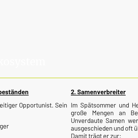
ökosystem
rbeständen
2. Samenverbreiter
eitiger Opportunist. Sein
Im Spätsommer und Her
:
große Mengen an Bee
Unverdaute Samen wer
uger
ausgeschieden und oft üb
Damit trägt er zur: