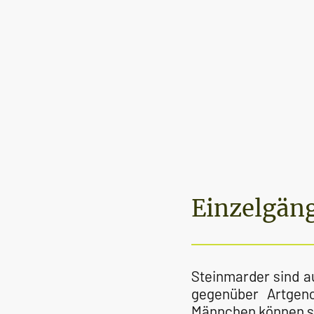
Einzelgäng
Steinmarder sind a
gegenüber Artgeno
Männchen können s